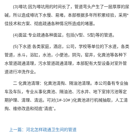
(3)墫坑:因为墫坑用的时间长了，管道弯头产生了一层厚厚的尿
碱，所以造成墫坑下水慢、易堵，本部根据多年所积累经验，采用*
佳技术和方案、彻底疏通各种情况所造成的堵塞。
(4)面盆:专业疏通各种面盆，包括(V型、S型)等的管道。
(5)下水道:各类家庭，酒店，公司，学校等单位的下水道，各类
管道，水斗，浴缸，水池，小便池，阴沟，窑井，化粪池等各种下
水管道疏通清理，污水管道疏通清理，本部配有大型设备对室外管
道进行冲洗作业。
二 化粪池清理：化粪池清掏、隔油池清理。本公司备有专业抽
车及车队，专业从事化粪池、隔油池、污水井、地下室排污池等定
期护理、清理、清运。可对(1#-10# )化粪池进行机械抽取，人工清
掏、维修改造和彻底“清底”。
上一篇：河北怎样疏通卫生间的管道