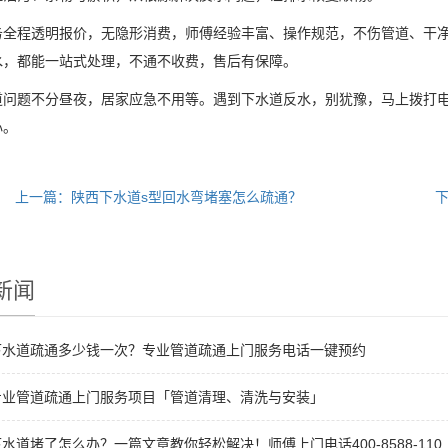
程透明报价，无隐形消费，师傅经验丰富、操作规范，不伤管道、干净
水，都能一站式处理，不通不收费，售后有保障。
题不分昼夜，居家应急不用等。遇到下水道反水，别犹豫，马上拨打电
心。
上一篇：陕西下水道s型回水弯堵塞怎么疏通？
新闻
下水道疏通多少钱一次？专业管道疏通上门服务电话一键预约
专业管道疏通上门服务项目「管道清理、清洗与安装」
水道堵了怎么办？一篇文章教你轻松解决！师傅上门电话400-8588-110