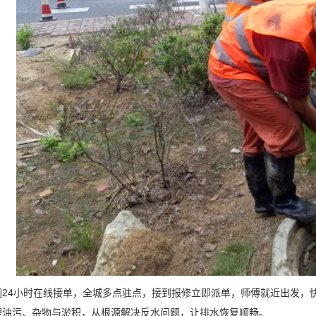
4小时在线接单，全城多点驻点，接到报修立即派单，师傅就近出发，快
理油污、杂物与淤积，从根源解决反水问题，让排水恢复顺畅。