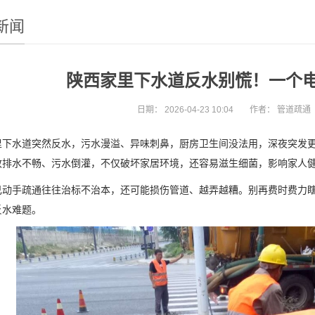
新闻
陕西家里下水道反水别慌！一个
日期：
2026-04-23 10:04
作者：
管道疏通
水道突然反水，污水漫溢、异味刺鼻，厨房卫生间没法用，深夜突发更
致排水不畅、污水倒灌，不仅破坏家居环境，还容易滋生细菌，影响家人
疏通往往治标不治本，还可能损伤管道、越弄越糟。别再费时费力瞎折腾，
反水难题。