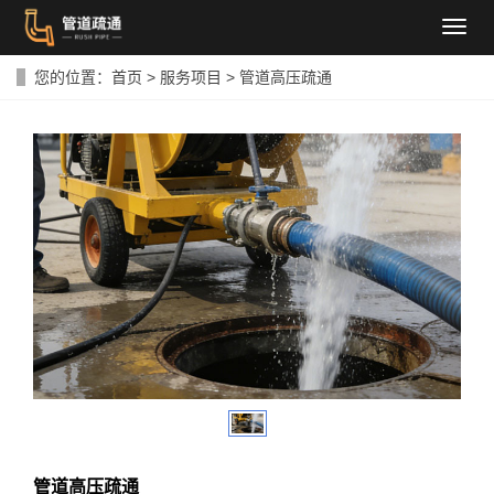
导
航
菜
您的位置：
首页
>
服务项目
>
管道高压疏通
单
管道高压疏通