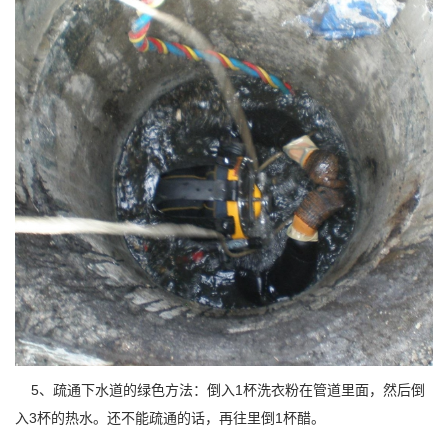
5、疏通下水道的绿色方法：倒入1杯洗衣粉在管道里面，然后倒
入3杯的热水。还不能疏通的话，再往里倒1杯醋。