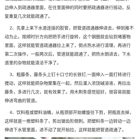
边伸入到疏通器里面，在往里面伸的同时要把疏通器进行摇动，反
复重复几次就能疏通了。
2、先拿上来下水道连接的胶管，把管道疏通器伸进去，伸到推不
动为止。按顺时针方向把把手进行旋转，这个钢圈就会钻到堵塞物
里面，这样就能管道疏通器拉上来了，倒点热水进行清理，再进行
第二次操作，一般两次后，管道就能疏通了，把热水倒进去，下水
道里的杂物就能清洁干净了。
3、粗藤条，藤条头上钉十口寸的长铁钉,一面伸入一面打转进行
搅动，这样就能把杂物聚集在一起，然后灌入浓饶碱溶液，再拉出
藤条，多进行几次，就有效果了。用木荆条感觉挺好，很容易就能
伸进弯曲的管道。
4、饮料瓶或塑料油桶，从瓶颈部开始螺旋往下剪，把瓶底去掉，
这样就是一根塑料条了，剪出锯齿形倒刺。把塑料条一边转动一边
伸进下水管里面，进不动了就开始拉，这样就能把管道疏通了。