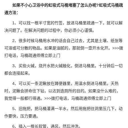
如果不小心卫浴中的虹吸式马桶堵塞了怎么办呢?虹吸式马桶疏
通方法：
1、可以找一根半寸宽的竹签，放进马桶里疏通一下，就可以解
决问题了。在解决问题的过程中，你必须小心谨慎。
2、很多时候马桶用水冲的话会自己过去，尤其是土壤、纸张等
可溶或可分散的物品。如果是油腻的，那就倒一壶开水化开。>>>拨
打电话，马桶疏通师傅立即上门
3、买些火碱，烧开水把火碱融化，倒进马桶里。十分钟后一切
都会连接起来。
4、可以买一条泥鳅放在蹲便器里，用温水倒进马桶里。天热
时，泥鳅会拼命往下钻，以达到造厕所的目的。如果没什么难的，
我觉得一般都行得通。>>>拨打电话，马桶疏通师傅立即上门
5、旧拖把，把马桶灌满一半水，然后用拖把往洞里压几下，动
作要快，压力要通。
6、插入一根长软管，通风，然后冲洗。