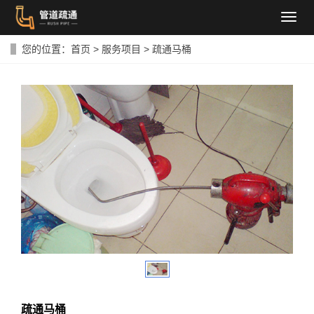
导
航
菜
您的位置：
首页
>
服务项目
>
疏通马桶
单
疏通马桶