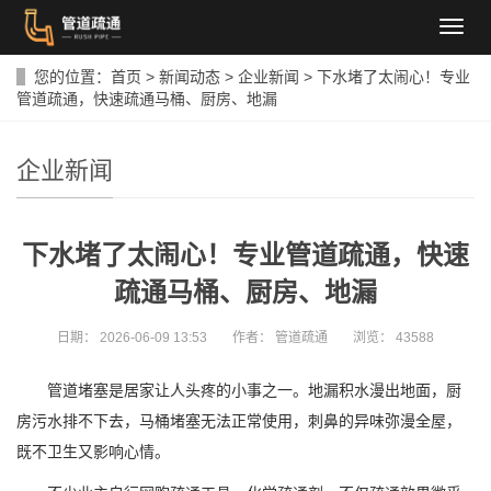
导
航
菜
您的位置：
首页
>
新闻动态
>
企业新闻
>
下水堵了太闹心！专业
单
管道疏通，快速疏通马桶、厨房、地漏
企业新闻
下水堵了太闹心！专业管道疏通，快速
疏通马桶、厨房、地漏
日期：
2026-06-09 13:53
作者：
管道疏通
浏览：
43588
管道堵塞是居家让人头疼的小事之一。地漏积水漫出地面，厨
房污水排不下去，马桶堵塞无法正常使用，刺鼻的异味弥漫全屋，
既不卫生又影响心情。