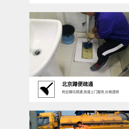
北京蹲便疏通
附近蹲坑疏通,快速上门服务,价格透明