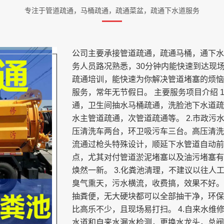
专注于管道疏通，马桶疏通，疏通菜盆，疏通下水道服务
公司主要承接管道疏通，疏通马桶，通下水
务人员路况熟悉，30分钟内能快速到达现
疏通培训，能快速为你解决管道堵塞的烦恼
服务，常年无节假日。 主要服务项目介绍 
通，卫生间抽水马桶疏通，洗脸池下水道疏
水主管道疏通，次管道疏通等。 2.市政
压清洗车两台，环卫吸污车三台。高压清洗
流通过枪头特殊设计，顺延下水管道自动前
点，尤其对付管道淤泥堵塞以及油污堵塞有
焕然一新。 3.化粪池清理，不建议以往
臭气熏天，污水横流，收费搞，效果不好。
抽粪便，无大硬块都可以全部抽干净，环保
比高乐不少，且现场易打扫。 4.自来水维
水道和自来水漏水检测，更换水龙头，总阀