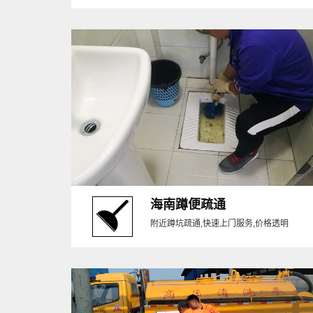
海南蹲便疏通
附近蹲坑疏通,快速上门服务,价格透明