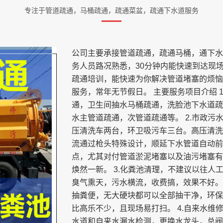
专注于管道疏通，马桶疏通，疏通菜盆，疏通下水道服务
公司主要承接管道疏通，疏通马桶，通下水
务人员路况熟悉，30分钟内能快速到达现
疏通培训，能快速为你解决管道堵塞的烦恼
服务，常年无节假日。 主要服务项目介绍 
通，卫生间抽水马桶疏通，洗脸池下水道疏
水主管道疏通，次管道疏通等。 2.市政
压清洗车两台，环卫吸污车三台。高压清洗
流通过枪头特殊设计，顺延下水管道自动前
点，尤其对付管道淤泥堵塞以及油污堵塞有
焕然一新。 3.化粪池清理，不建议以往
臭气熏天，污水横流，收费搞，效果不好。
抽粪便，无大硬块都可以全部抽干净，环保
比高乐不少，且现场易打扫。 4.自来水维
水道和自来水漏水检测，更换水龙头，总阀