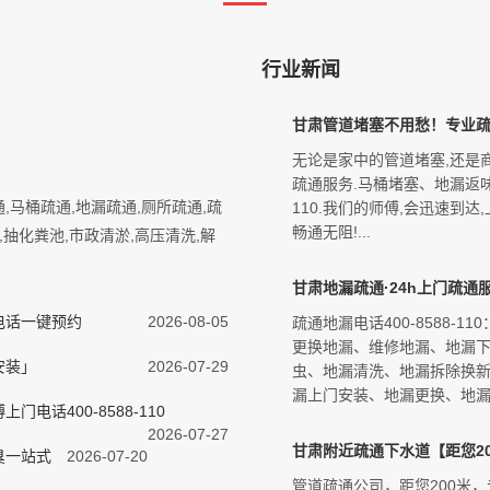
行业新闻
甘肃管道堵塞不用愁！专业疏
无论是家中的管道堵塞,还是
疏通服务.马桶堵塞、地漏返味、
疏通,马桶疏通,地漏疏通,厕所疏通,疏
110.我们的师傅,会迅速到
畅通无阻!...
抽化粪池,市政清淤,高压清洗,解
甘肃地漏疏通·24h上门疏通服务热
电话一键预约
2026-08-05
疏通地漏电话400-8588
更换地漏、维修地漏、地漏
安装」
2026-07-29
虫、地漏清洗、地漏拆除换
漏上门安装、地漏更换、地漏换
话400-8588-110
2026-07-27
甘肃附近疏通下水道【距您20
臭一站式
2026-07-20
管道疏通公司，距您200米