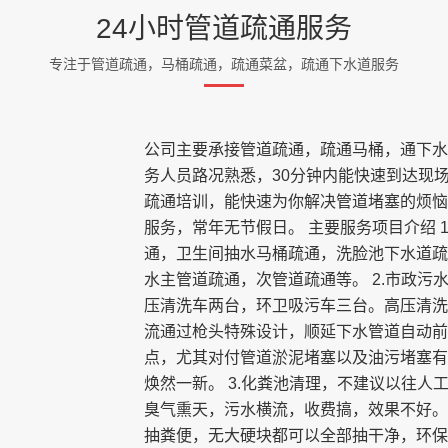
24小时管道疏通服务
专注于管道疏通，马桶疏通，疏通菜盆，疏通下水道服务
公司主要承接管道疏通，疏通马桶，通下水
务人员路况熟悉，30分钟内能快速到达现
疏通培训，能快速为你解决管道堵塞的烦恼
服务，常年无节假日。 主要服务项目介绍 
通，卫生间抽水马桶疏通，洗脸池下水道疏
水主管道疏通，次管道疏通等。 2.市政
压清洗车两台，环卫吸污车三台。高压清洗
流通过枪头特殊设计，顺延下水管道自动前
点，尤其对付管道淤泥堵塞以及油污堵塞有
焕然一新。 3.化粪池清理，不建议以往
臭气熏天，污水横流，收费搞，效果不好。
抽粪便，无大硬块都可以全部抽干净，环保