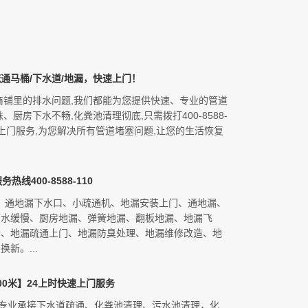
通马桶/下水道/地漏，快速上门！
商铺里的排水问题,我们都能为您提供快速、专业的管道
厨房下水不畅,化粪池清理彻底,只需拨打400-8588-
达,上门服务,为您解决所有管道堵塞问题,让您的生活恢复
线400-8588-110
-110：通地漏下水口、小疏通机、地漏安装上门、通地漏、
下水缓慢、厨房地漏、弹簧地漏、翻板地漏、地漏飞
新、地漏疏通上门、地漏防臭处理、地漏维修改造、地
新。...
0米】24上时快速上门服务
，专业承接下水道疏通、化粪池清理、污水池清理，化